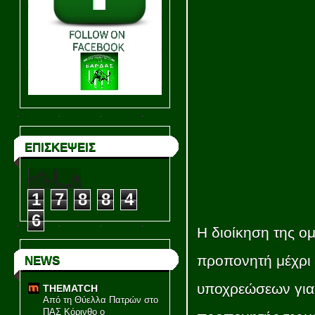
ΕΠΙΣΚΕΨΕΙΣ
1
7
8
8
4
6
Η διοίκηση της ο
προπονητή μέχρι 
NEWS
υποχρεώσεων για 
THEMATCH
Από τη Θύελλα Πατρών στο
ΠΑΣ Κόρινθο ο