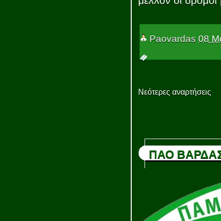
μέλλον οι δρόμοι
Paovardas
08 Μ
Νεότερες αναρτήσεις
ΠΑΟ ΒΑΡΔΑ