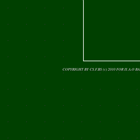
COPYRIGHT BY CS.F.BS (c) 2010 FOR
Π.Α.Ο Β