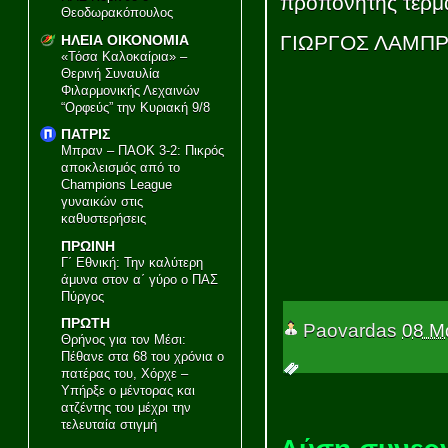
προπονητής τερμ
Θεοδωρακόπουλος
ΓΙΩΡΓΟΣ ΛΑΜΠ
ΗΛΕΙΑ ΟΙΚΟΝΟΜΙΑ
«Τόσα Καλοκαίρια» –
Θερινή Συναυλία
Φιλαρμονικής Λεχαινών
“Ορφεύς” την Κυριακή 9/8
ΠΑΤΡΙΣ
Μπραν – ΠΑΟΚ 3-2: Πικρός
αποκλεισμός από το
Champions League
γυναικών στις
καθυστερήσεις
ΠΡΩΙΝΗ
Γ΄ Εθνική: Την καλύτερη
άμυνα στον α΄ γύρο ο ΠΑΣ
Πύργος
ΠΡΩΤΗ
Paovardas
08 Μ
Θρήνος για τον Μέσι:
Πέθανε στα 68 του χρόνια ο
πατέρας του, Χόρχε –
Υπήρξε ο μέντορας και
ατζέντης του μέχρι την
τελευταία στιγμή