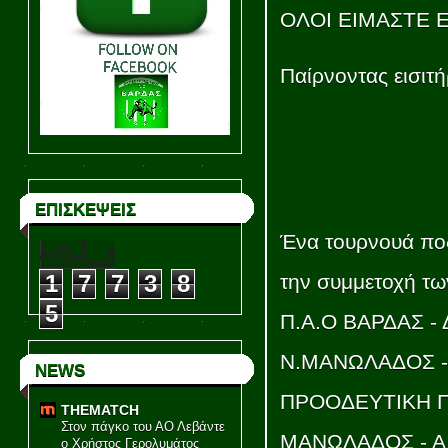
ΟΛΟΙ ΕΙΜΑΣΤΕ Ε
Παίρνοντας εισιτ
ΕΠΙΣΚΕΨΕΙΣ
Ένα τουρνουά πο
1
7
7
3
8
την συμμετοχή τω
5
Π.Α.Ο ΒΑΡΔΑΣ -
Ν.ΜΑΝΩΛΑΔΟΣ -
NEWS
ΠΡΟΟΔΕΥΤΙΚΗ Π
THEMATCH
Στον πάγκο του ΑΟ Λεβάντε
ΜΑΝΩΛΑΔΟΣ - Α
ο Χρήστος Γερολυμάτος